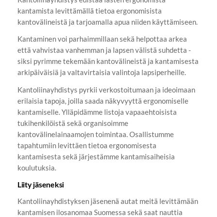
kantamista levittämällä tietoa ergonomisista
kantovälineistä ja tarjoamalla apua niiden käyttämiseen.
Kantaminen voi parhaimmillaan sekä helpottaa arkea
että vahvistaa vanhemman ja lapsen välistä suhdetta -
siksi pyrimme tekemään kantovälineistä ja kantamisesta
arkipäiväisiä ja valtavirtaisia valintoja lapsiperheille.
Kantoliinayhdistys pyrkii verkostoitumaan ja ideoimaan
erilaisia tapoja, joilla saada näkyvyyttä ergonomiselle
kantamiselle. Ylläpidämme listoja vapaaehtoisista
tukihenkilöistä sekä organisoimme
kantovälinelainaamojen toimintaa. Osallistumme
tapahtumiin levittäen tietoa ergonomisesta
kantamisesta sekä järjestämme kantamisaiheisia
koulutuksia.
Liity jäseneksi
Kantoliinayhdistyksen jäsenenä autat meitä levittämään
kantamisen ilosanomaa Suomessa sekä saat nauttia