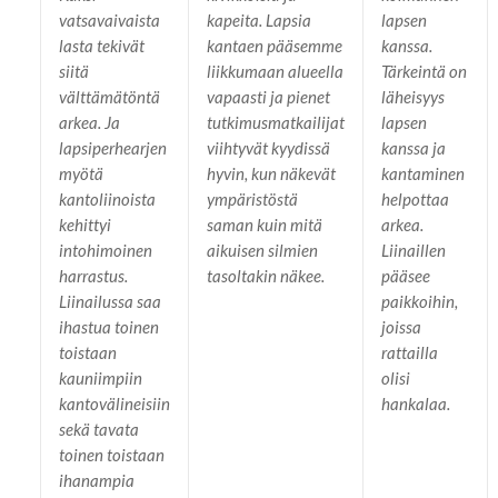
vatsavaivaista
kapeita. Lapsia
lapsen
lasta tekivät
kantaen pääsemme
kanssa.
siitä
liikkumaan alueella
Tärkeintä on
välttämätöntä
vapaasti ja pienet
läheisyys
arkea. Ja
tutkimusmatkailijat
lapsen
lapsiperhearjen
viihtyvät kyydissä
kanssa ja
myötä
hyvin, kun näkevät
kantaminen
kantoliinoista
ympäristöstä
helpottaa
kehittyi
saman kuin mitä
arkea.
intohimoinen
aikuisen silmien
Liinaillen
harrastus.
tasoltakin näkee.
pääsee
Liinailussa saa
paikkoihin,
ihastua toinen
joissa
toistaan
rattailla
kauniimpiin
olisi
kantovälineisiin
hankalaa.
sekä tavata
toinen toistaan
ihanampia