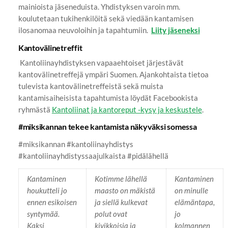
mainioista jäseneduista. Yhdistyksen varoin mm.
koulutetaan tukihenkilöitä sekä viedään kantamisen
ilosanomaa neuvoloihin ja tapahtumiin.
Liity jäseneksi
Kantovälinetreffit
Kantoliinayhdistyksen vapaaehtoiset järjestävät
kantovälinetreffejä ympäri Suomen. Ajankohtaista tietoa
tulevista kantovälinetreffeistä sekä muista
kantamisaiheisista tapahtumista löydät Facebookista
ryhmästä
Kantoliinat ja kantoreput -kysy ja keskustele
.
#miksikannan tekee kantamista näkyväksi somessa
#miksikannan #kantoliinayhdistys
#kantoliinayhdistyssaajulkaista #pidälähellä
Kantaminen
Kotimme lähellä
Kantaminen
houkutteli jo
maasto on mäkistä
on minulle
ennen esikoisen
ja siellä kulkevat
elämäntapa,
syntymää.
polut ovat
jo
Kaksi
kivikkoisia ja
kolmannen