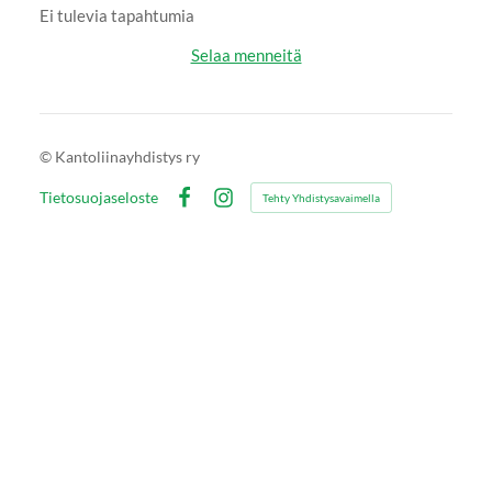
Ei tulevia tapahtumia
Selaa menneitä
©
Kantoliinayhdistys ry
Tietosuojaseloste
Tehty Yhdistysavaimella
Facebook
Instagram