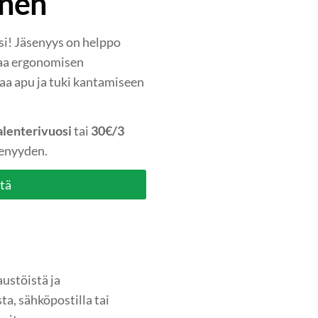
inen
si! Jäsenyys on helppo
taa ergonomisen
aa apu ja tuki kantamiseen
lenterivuosi
tai
30€/3
senyyden.
stä
austöistä ja
ta, sähköpostilla tai