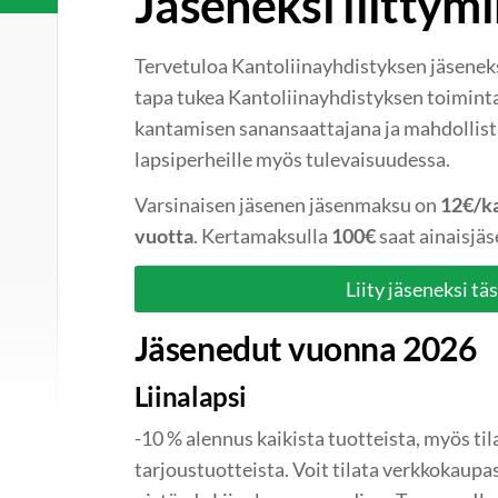
Jäseneksi liittym
Tervetuloa Kantoliinayhdistyksen jäsenek
tapa tukea Kantoliinayhdistyksen toimin
kantamisen sanansaattajana ja mahdollist
lapsiperheille myös tulevaisuudessa.
Varsinaisen jäsenen jäsenmaksu on
12€/ka
vuotta
. Kertamaksulla
100€
saat ainaisjä
Liity jäseneksi tä
Jäsenedut vuonna 2026
Liinalapsi
-10 % alennus kaikista tuotteista, myös til
tarjoustuotteista. Voit tilata verkkokaupas