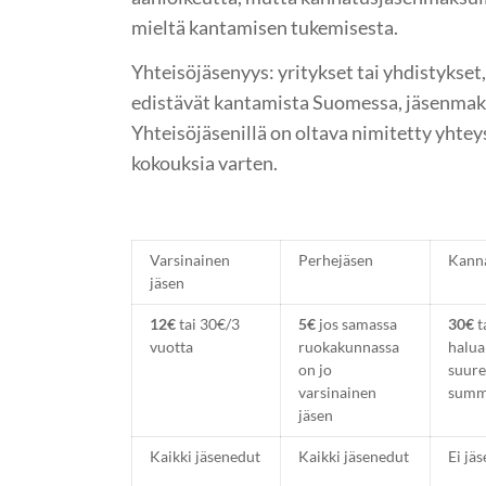
mieltä kantamisen tukemisesta.
Yhteisöjäsenyys: yritykset tai yhdistykset, 
edistävät kantamista Suomessa, jäsenma
Yhteisöjäsenillä on oltava nimitetty yhte
kokouksia varten.
Varsinainen
Perhejäsen
Kanna
jäsen
12€
tai 30€/3
5€
jos samassa
30€
t
vuotta
ruokakunnassa
halua
on jo
suur
varsinainen
sum
jäsen
Kaikki jäsenedut
Kaikki jäsenedut
Ei jä