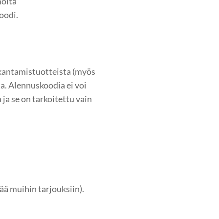
moita
oodi.
 kantamistuotteista (myös
. Alennuskoodia ei voi
 ja se on tarkoitettu vain
ää muihin tarjouksiin).