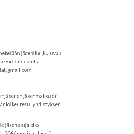
hetetään jäsenille (kuluvan
 voit tiedustella
(at)gmail.com.
eenjäsenen jäsenmaksu on
äänioikeutettu yhdistyksen
e jäsenetuja eikä
la
30€/vuosi
saa hyvää