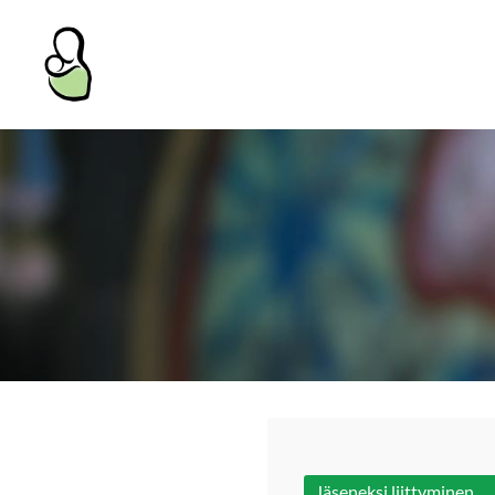
Siirry
sivun
Kantoliinayhdistys ry
sisältöön
Jäseneksi liittyminen