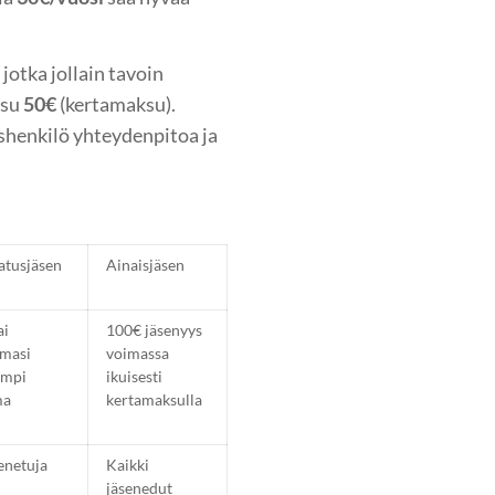
jotka jollain tavoin
ksu
50€
(kertamaksu).
yshenkilö yhteydenpitoa ja
tusjäsen
Ainaisjäsen
ai
100€ jäsenyys
masi
voimassa
empi
ikuisesti
ma
kertamaksulla
senetuja
Kaikki
jäsenedut