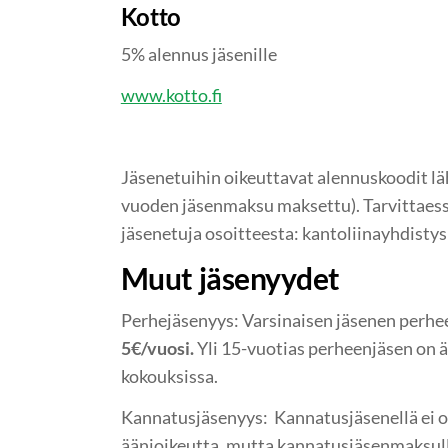
Kotto
5% alennus jäsenille
www.kotto.fi
Jäsenetuihin oikeuttavat alennuskoodit lä
vuoden jäsenmaksu maksettu). Tarvittaessa
jäsenetuja osoitteesta: kantoliinayhdistys
Muut jäsenyydet
Perhejäsenyys: Varsinaisen jäsenen perh
5€/vuosi.
Yli 15-vuotias perheenjäsen on 
kokouksissa.
Kannatusjäsenyys: Kannatusjäsenellä ei ol
äänioikeutta, mutta kannatusjäsenmaksul