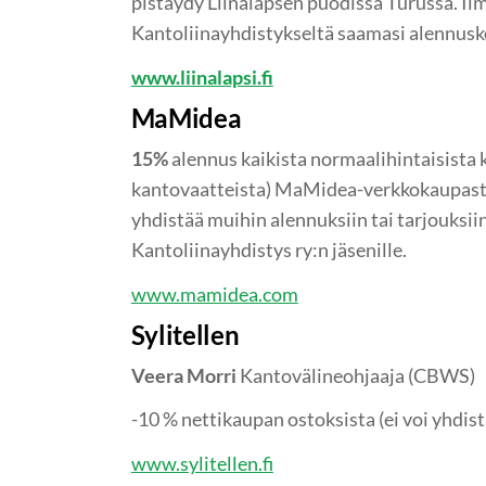
pistäydy Liinalapsen puodissa Turussa. Il
Kantoliinayhdistykseltä saamasi alennusk
www.liinalapsi.fi
MaMidea
15%
alennus kaikista normaalihintaisista
kantovaatteista) MaMidea-verkkokaupasta
yhdistää muihin alennuksiin tai tarjouksiin
Kantoliinayhdistys ry:n jäsenille.
www.mamidea.com
Sylitellen
Veera Morri
Kantovälineohjaaja (CBWS)
-10 % nettikaupan ostoksista (ei voi yhdist
www.sylitellen.fi