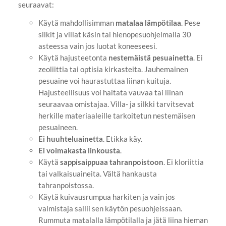
seuraavat:
Käytä mahdollisimman
matalaa lämpötilaa
. Pese
silkit ja villat käsin tai hienopesuohjelmalla 30
asteessa vain jos luotat koneeseesi.
Käytä hajusteetonta
nestemäistä pesuainetta
. Ei
zeoliittia tai optisia kirkasteita. Jauhemainen
pesuaine voi haurastuttaa liinan kuituja.
Hajusteellisuus voi haitata vauvaa tai liinan
seuraavaa omistajaa. Villa- ja silkki tarvitsevat
herkille materiaaleille tarkoitetun nestemäisen
pesuaineen.
Ei huuhteluainetta
. Etikka käy.
Ei voimakasta linkousta
.
Käytä
sappisaippuaa tahranpoistoon
. Ei kloriittia
tai valkaisuaineita. Vältä hankausta
tahranpoistossa.
Käytä kuivausrumpua harkiten ja vain jos
valmistaja sallii sen käytön pesuohjeissaan.
Rummuta matalalla lämpötilalla ja jätä liina hieman