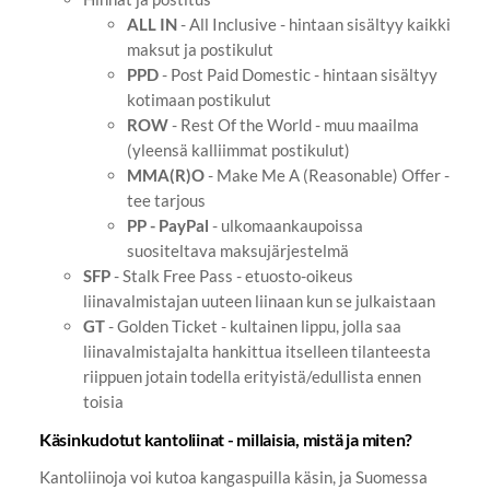
ALL IN
- All Inclusive - hintaan sisältyy kaikki
maksut ja postikulut
PPD
- Post Paid Domestic - hintaan sisältyy
kotimaan postikulut
ROW
- Rest Of the World - muu maailma
(yleensä kalliimmat postikulut)
MMA(R)O
- Make Me A (Reasonable) Offer -
tee tarjous
PP - PayPal
- ulkomaankaupoissa
suositeltava maksujärjestelmä
SFP
- Stalk Free Pass - etuosto-oikeus
liinavalmistajan uuteen liinaan kun se julkaistaan
GT
- Golden Ticket - kultainen lippu, jolla saa
liinavalmistajalta hankittua itselleen tilanteesta
riippuen jotain todella erityistä/edullista ennen
toisia
Käsinkudotut kantoliinat - millaisia, mistä ja miten?
Kantoliinoja voi kutoa kangaspuilla käsin, ja Suomessa