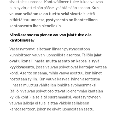
sivuttaissuunnassa. Kantovälineen tulee tukea vauvaa
niin hyvin, ettei hän pääse lysähtämään kasaan.
Kun
vauvan selkäranka on tuettu sekä sivuttais- että
pitkittäissuunnassa, pystyasento on ihanteellinen
kantoasento ihan pienellekin.
Missä asennossa pienen vauvan jalat tulee olla
kantoliinassa?
Vastasyntynyt laitetaan liinaan pystyasentoon
kunnioittaen vauvan luonnollista asentoa. Tällöin
jalat
ovat ulkona liinasta, mutta asento on kapea ja syvä
kyykkyasento
, jossa vauvan polvet ovat kantajan vatsaa
kohti. Asento on sama, mihin vauva asettuu, kun hänet
nostetaan syliin. Kun vauva kasvaa, hänen asentonsa
liinassa muuttuu vähitellen lonkilta avoimemmaksi
(tällöin vauvan polvet osoittavat jo enemmän kantajan
kylkiä kohti) ja selältä suoremmaksi. Vastasyntyneen
vauvan jalkoja ei tule laittaa väkisin sellaiseen
kantoasentoon, johon ne eivät luonnostaan asetu.