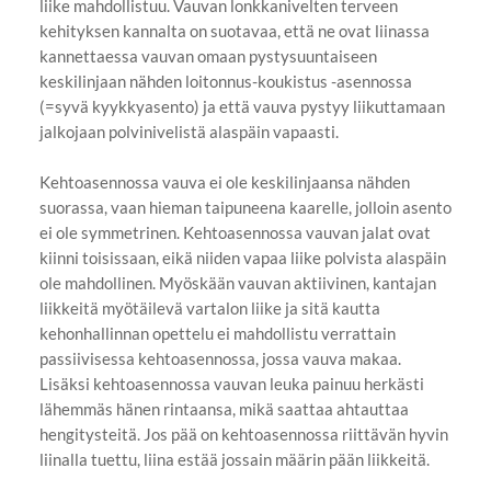
liike mahdollistuu. Vauvan lonkkanivelten terveen
kehityksen kannalta on suotavaa, että ne ovat liinassa
kannettaessa vauvan omaan pystysuuntaiseen
keskilinjaan nähden loitonnus-koukistus -asennossa
(=syvä kyykkyasento) ja että vauva pystyy liikuttamaan
jalkojaan polvinivelistä alaspäin vapaasti.
Kehtoasennossa vauva ei ole keskilinjaansa nähden
suorassa, vaan hieman taipuneena kaarelle, jolloin asento
ei ole symmetrinen. Kehtoasennossa vauvan jalat ovat
kiinni toisissaan, eikä niiden vapaa liike polvista alaspäin
ole mahdollinen. Myöskään vauvan aktiivinen, kantajan
liikkeitä myötäilevä vartalon liike ja sitä kautta
kehonhallinnan opettelu ei mahdollistu verrattain
passiivisessa kehtoasennossa, jossa vauva makaa.
Lisäksi kehtoasennossa vauvan leuka painuu herkästi
lähemmäs hänen rintaansa, mikä saattaa ahtauttaa
hengitysteitä. Jos pää on kehtoasennossa riittävän hyvin
liinalla tuettu, liina estää jossain määrin pään liikkeitä.