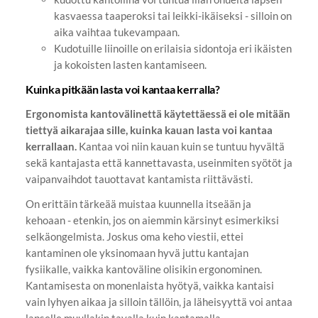
kasvaessa taaperoksi tai leikki-ikäiseksi - silloin on
aika vaihtaa tukevampaan.
Kudotuille liinoille on erilaisia sidontoja eri ikäisten
ja kokoisten lasten kantamiseen.
Kuinka pitkään lasta voi kantaa kerralla?
Ergonomista kantovälinettä käytettäessä ei ole mitään
tiettyä aikarajaa sille, kuinka kauan lasta voi kantaa
kerrallaan.
Kantaa voi niin kauan kuin se tuntuu hyvältä
sekä kantajasta että kannettavasta, useinmiten syötöt ja
vaipanvaihdot tauottavat kantamista riittävästi.
On erittäin tärkeää muistaa kuunnella itseään ja
kehoaan - etenkin, jos on aiemmin kärsinyt esimerkiksi
selkäongelmista. Joskus oma keho viestii, ettei
kantaminen ole yksinomaan hyvä juttu kantajan
fysiikalle, vaikka kantoväline olisikin ergonominen.
Kantamisesta on monenlaista hyötyä, vaikka kantaisi
vain lyhyen aikaa ja silloin tällöin, ja läheisyyttä voi antaa