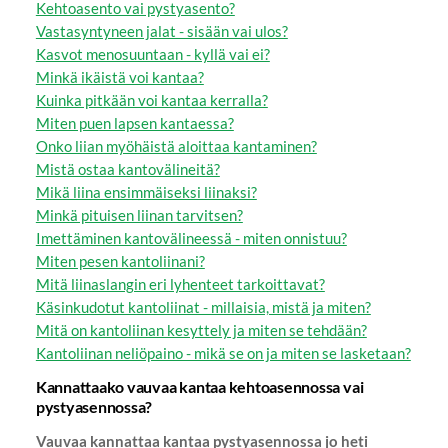
Kehtoasento vai pystyasento?
Vastasyntyneen jalat - sisään vai ulos?
Kasvot menosuuntaan - kyllä vai ei?
Minkä ikäistä voi kantaa?
Kuinka pitkään voi kantaa kerralla?
Miten puen lapsen kantaessa?
Onko liian myöhäistä aloittaa kantaminen?
Mistä ostaa kantovälineitä?
Mikä liina ensimmäiseksi liinaksi?
Minkä pituisen liinan tarvitsen?
Imettäminen kantovälineessä - miten onnistuu?
Miten pesen kantoliinani?
Mitä liinaslangin eri lyhenteet tarkoittavat?
Käsinkudotut kantoliinat - millaisia, mistä ja miten?
Mitä on kantoliinan kesyttely ja miten se tehdään?
Kantoliinan neliöpaino - mikä se on ja miten se lasketaan?
Kannattaako vauvaa kantaa kehtoasennossa vai
pystyasennossa?
Vauvaa kannattaa kantaa pystyasennossa jo heti