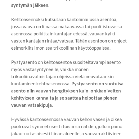
syntymän jälkeen.
Kehtoasennoksi kutsutaan kantoliinailussa asentoa,
jossa vauva on liinassa makaavassa tai puoli-istuvassa
asennossa poikittain kantajan edessä, vauvan kylki
vasten kantajan rintaa/vatsaa. Tähän asentoon on ohjeet
esimerkiksi monissa trikooliinan käyttöoppaissa.
Pystyasento on kehtoasentoa suositeltavampi asento
myös vastasyntyneelle, vaikka monen
trikooliinavalmistajan ohjeissa vielä neuvotaankin
kantaminen kehtoasennossa.
Pystyasento on suotuisa
asento niin vauvan hengityksen kuin lonkkanivelten
kehityksen kannalta ja se saattaa helpottaa pienen
vauvan vatsakipuja.
Hyvässä kantoasennossa vauvan kehon vasen ja oikea
puoli ovat symmetrisesti toisiinsa nähden, jolloin paino
jakautuu tasaisesti liinan alueelle ja vauvan aktiivinen