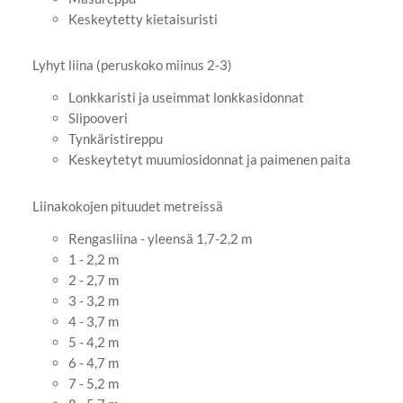
Keskeytetty kietaisuristi
Lyhyt liina (peruskoko miinus 2-3)
Lonkkaristi ja useimmat lonkkasidonnat
Slipooveri
Tynkäristireppu
Keskeytetyt muumiosidonnat ja paimenen paita
Liinakokojen pituudet metreissä
Rengasliina - yleensä 1,7-2,2 m
1 - 2,2 m
2 - 2,7 m
3 - 3,2 m
4 - 3,7 m
5 - 4,2 m
6 - 4,7 m
7 - 5,2 m