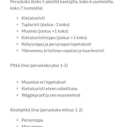
Peruskoko (koko 5 pienillä kantajilla, koko 6 useimmilla,
koko 7 isommilla)
Kietaisuristi
Tuplaristi (joskus -1 koko)
Muumio (joskus +1 koko)
Kietaisuristireppu (joskus +1 koko)
Kehysreppu ja perusrepun lopetukset
Ylämummo, kristiinan reputon ja kaarlenristi
Pitkä liina (peruskoko plus 1-2)
Muumion eri lopetukset
Kietaisuristi eteen solmittuna
Wiggleproof ja sen muunnelmat
Keskipitkä liina (peruskoko miinus 1-2)
Perusreppu
Masureppu