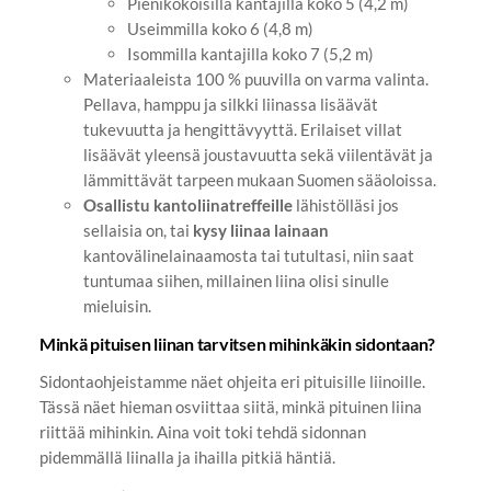
Pienikokoisilla kantajilla koko 5 (4,2 m)
Useimmilla koko 6 (4,8 m)
Isommilla kantajilla koko 7 (5,2 m)
Materiaaleista 100 % puuvilla on varma valinta.
Pellava, hamppu ja silkki liinassa lisäävät
tukevuutta ja hengittävyyttä. Erilaiset villat
lisäävät yleensä joustavuutta sekä viilentävät ja
lämmittävät tarpeen mukaan Suomen sääoloissa.
Osallistu kantoliinatreffeille
lähistölläsi jos
sellaisia on, tai
kysy liinaa lainaan
kantovälinelainaamosta tai tutultasi, niin saat
tuntumaa siihen, millainen liina olisi sinulle
mieluisin.
Minkä pituisen liinan tarvitsen mihinkäkin sidontaan?
Sidontaohjeistamme näet ohjeita eri pituisille liinoille.
Tässä näet hieman osviittaa siitä, minkä pituinen liina
riittää mihinkin. Aina voit toki tehdä sidonnan
pidemmällä liinalla ja ihailla pitkiä häntiä.