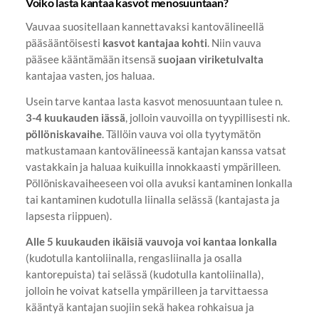
Voiko lasta kantaa kasvot menosuuntaan?
Vauvaa suositellaan kannettavaksi kantovälineellä
pääsääntöisesti
kasvot kantajaa kohti
. Niin vauva
pääsee kääntämään itsensä
suojaan viriketulvalta
kantajaa vasten, jos haluaa.
Usein tarve kantaa lasta kasvot menosuuntaan tulee n.
3-4 kuukauden iässä
, jolloin vauvoilla on tyypillisesti nk.
pöllöniskavaihe
. Tällöin vauva voi olla tyytymätön
matkustamaan kantovälineessä kantajan kanssa vatsat
vastakkain ja haluaa kuikuilla innokkaasti ympärilleen.
Pöllöniskavaiheeseen voi olla avuksi kantaminen lonkalla
tai kantaminen kudotulla liinalla selässä (kantajasta ja
lapsesta riippuen).
Alle 5 kuukauden ikäisiä vauvoja voi kantaa lonkalla
(kudotulla kantoliinalla, rengasliinalla ja osalla
kantorepuista) tai selässä (kudotulla kantoliinalla),
jolloin he voivat katsella ympärilleen ja tarvittaessa
kääntyä kantajan suojiin sekä hakea rohkaisua ja