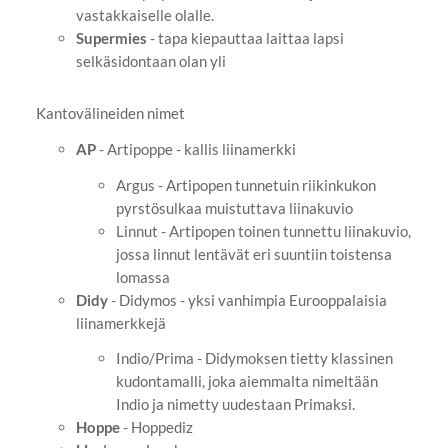
vastakkaiselle olalle.
Supermies
- tapa kiepauttaa laittaa lapsi
selkäsidontaan olan yli
Kantovälineiden nimet
AP
- Artipoppe - kallis liinamerkki
Argus - Artipopen tunnetuin riikinkukon
pyrstösulkaa muistuttava liinakuvio
Linnut - Artipopen toinen tunnettu liinakuvio,
jossa linnut lentävät eri suuntiin toistensa
lomassa
Didy
- Didymos - yksi vanhimpia Eurooppalaisia
liinamerkkejä
Indio/Prima - Didymoksen tietty klassinen
kudontamalli, joka aiemmalta nimeltään
Indio ja nimetty uudestaan Primaksi.
Hoppe
- Hoppediz