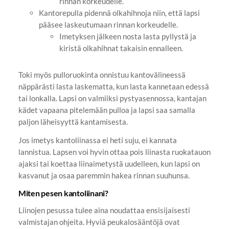
rinnan korkeudelle.
Kantorepulla pidennä olkahihnoja niin, että lapsi
pääsee laskeutumaan rinnan korkeudelle.
Imetyksen jälkeen nosta lasta pyllystä ja
kiristä olkahihnat takaisin ennalleen.
Toki myös pulloruokinta onnistuu kantovälineessä
näppärästi lasta laskematta, kun lasta kannetaan edessä
tai lonkalla. Lapsi on valmiiksi pystyasennossa, kantajan
kädet vapaana pitelemään pulloa ja lapsi saa samalla
paljon läheisyyttä kantamisesta.
Jos imetys kantoliinassa ei heti suju, ei kannata
lannistua. Lapsen voi hyvin ottaa pois liinasta ruokatauon
ajaksi tai koettaa liinaimetystä uudelleen, kun lapsi on
kasvanut ja osaa paremmin hakea rinnan suuhunsa.
Miten pesen kantoliinani?
Liinojen pesussa tulee aina noudattaa ensisijaisesti
valmistajan ohjeita. Hyviä peukalosääntöjä ovat