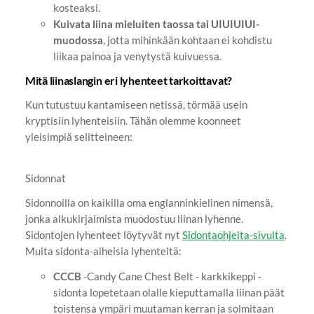
kosteaksi.
Kuivata liina mieluiten taossa tai UIUIUIUI-
muodossa
, jotta mihinkään kohtaan ei kohdistu
liikaa painoa ja venytystä kuivuessa.
Mitä liinaslangin eri lyhenteet tarkoittavat?
Kun tutustuu kantamiseen netissä, törmää usein
kryptisiin lyhenteisiin. Tähän olemme koonneet
yleisimpiä selitteineen:
Sidonnat
Sidonnoilla on kaikilla oma englanninkielinen nimensä,
jonka alkukirjaimista muodostuu liinan lyhenne.
Sidontojen lyhenteet löytyvät nyt
Sidontaohjeita-sivulta
.
Muita sidonta-aiheisia lyhenteitä:
CCCB
-Candy Cane Chest Belt - karkkikeppi -
sidonta lopetetaan olalle kieputtamalla liinan päät
toistensa ympäri muutaman kerran ja solmitaan