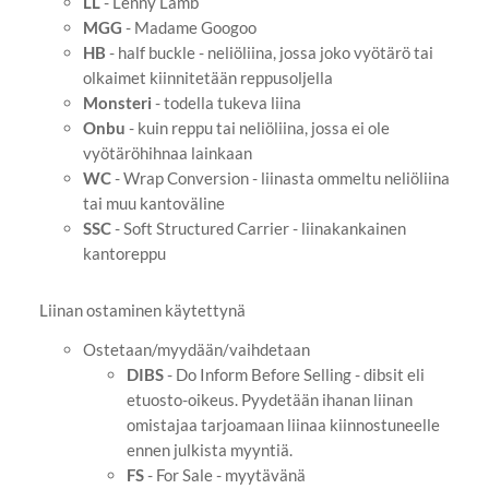
LL
- Lenny Lamb
MGG
- Madame Googoo
HB
- half buckle - neliöliina, jossa joko vyötärö tai
olkaimet kiinnitetään reppusoljella
Monsteri
- todella tukeva liina
Onbu
- kuin reppu tai neliöliina, jossa ei ole
vyötäröhihnaa lainkaan
WC
- Wrap Conversion - liinasta ommeltu neliöliina
tai muu kantoväline
SSC
- Soft Structured Carrier - liinakankainen
kantoreppu
Liinan ostaminen käytettynä
Ostetaan/myydään/vaihdetaan
DIBS
- Do Inform Before Selling - dibsit eli
etuosto-oikeus. Pyydetään ihanan liinan
omistajaa tarjoamaan liinaa kiinnostuneelle
ennen julkista myyntiä.
FS
- For Sale - myytävänä