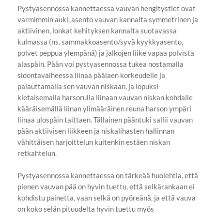
Pystyasennossa kannettaessa vauvan hengitystiet ovat
varmimmin auki, asento vauvan kannalta symmetrinen ja
aktiivinen, lonkat kehityksen kannalta suotavassa
kulmassa (ns. sammakkoasento/syvä kyykkyasento,
polvet peppua ylempänä) ja jalkojen liike vapaa polvista
alaspäin. Pään voi pystyasennossa tukea nostamalla
sidontavaiheessa liinaa päälaen korkeudelle ja
palauttamalla sen vauvan niskaan, ja lopuksi
kietaisemalla harsorulla liinaan vauvan niskan kohdalle
kääräisemällä liinan ylimääräinen reuna harson ympäri
liinaa ulospäin taittaen. Tällainen pääntuki sallii vauvan
pään aktiivisen liikkeen ja niskalihasten hallinnan
vähittäisen harjoittelun kuitenkin estäen niskan
retkahtelun.
Pystyasennossa kannettaessa on tärkeää huolehtia, että
pienen vauvan pää on hyvin tuettu, että selkärankaan ei
kohdistu painetta, vaan selkä on pyöreänä, ja että vauva
on koko selän pituudelta hyvin tuettu myös