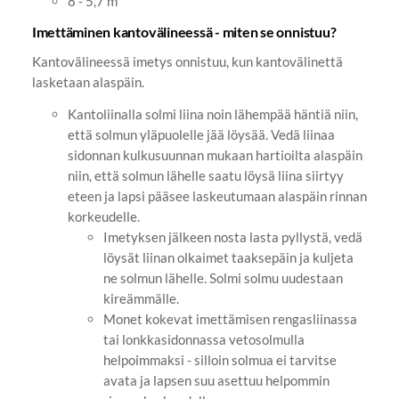
8 - 5,7 m
Imettäminen kantovälineessä - miten se onnistuu?
Kantovälineessä imetys onnistuu, kun kantovälinettä
lasketaan alaspäin.
Kantoliinalla solmi liina noin lähempää häntiä niin,
että solmun yläpuolelle jää löysää. Vedä liinaa
sidonnan kulkusuunnan mukaan hartioilta alaspäin
niin, että solmun lähelle saatu löysä liina siirtyy
eteen ja lapsi pääsee laskeutumaan alaspäin rinnan
korkeudelle.
Imetyksen jälkeen nosta lasta pyllystä, vedä
löysät liinan olkaimet taaksepäin ja kuljeta
ne solmun lähelle. Solmi solmu uudestaan
kireämmälle.
Monet kokevat imettämisen rengasliinassa
tai lonkkasidonnassa vetosolmulla
helpoimmaksi - silloin solmua ei tarvitse
avata ja lapsen suu asettuu helpommin