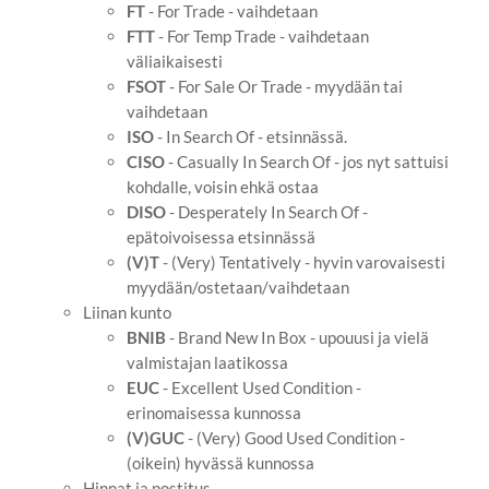
FT
- For Trade - vaihdetaan
FTT
- For Temp Trade - vaihdetaan
väliaikaisesti
FSOT
- For Sale Or Trade - myydään tai
vaihdetaan
ISO
- In Search Of - etsinnässä.
CISO
- Casually In Search Of - jos nyt sattuisi
kohdalle, voisin ehkä ostaa
DISO
- Desperately In Search Of -
epätoivoisessa etsinnässä
(V)T
- (Very) Tentatively - hyvin varovaisesti
myydään/ostetaan/vaihdetaan
Liinan kunto
BNIB
- Brand New In Box - upouusi ja vielä
valmistajan laatikossa
EUC
- Excellent Used Condition -
erinomaisessa kunnossa
(V)GUC
- (Very) Good Used Condition -
(oikein) hyvässä kunnossa
Hinnat ja postitus