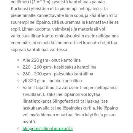
neliömetri (1 m* 1m) kyseistä kantoliinaa painaa.
Karkeasti yleistäen mitä pienempi neliöpaino, sitä
pienemmälle kannettavalle liina sopii, ja kääntäen mitä
suurempi neliöpaino, sitä suuremmalle kannettavalle se
sopii. Liinan kudonta, valmistaja ja materiaali voi
vaikuttaa liinan kanto-ominaisuuksiin usein neliöpainoa
enemmän, joten pelkkiä numeroita ei kannata tuijottaa
sopivaa kantoliinaa valitessa.
Alle 220 gsm - ohut kantoliina
220 - 260 gsm - keskipaksu kantoliina
260 - 300 gsm - paksuhko kantoliina
yli 320 gsm - muhku kantoliina
Valmistajat ilmoittavat usein liinojen neliöpainot
sivuillaan. Lisäksi neliöpainon voi löytää
liinatietokanta Slingofestistä tai laskea itse
laskukaavalla tai neliöpainolaskurilla. Neliöpaino
voi myös hieman muuttua liinan käytön ja pesun
myötä.
Slingofest-liinatietokanta