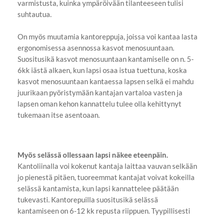
varmistusta, kuinka ympäröivään tilanteeseen tulisi
suhtautua.
On myös muutamia kantoreppuja, joissa voi kantaa lasta
ergonomisessa asennossa kasvot menosuuntaan.
Suositusikä kasvot menosuuntaan kantamiselle on n. 5-
6kk iästä alkaen, kun lapsi osaa istua tuettuna, koska
kasvot menosuuntaan kantaessa lapsen selkä ei mahdu
juurikaan pyöristymään kantajan vartaloa vasten ja
lapsen oman kehon kannattelu tulee olla kehittynyt
tukemaan itse asentoaan.
Myös selässä ollessaan lapsi näkee eteenpäin.
Kantoliinalla voi kokenut kantaja laittaa vauvan selkään
jo pienestä pitäen, tuoreemmat kantajat voivat kokeilla
selässä kantamista, kun lapsi kannattelee päätään
tukevasti. Kantorepuilla suositusikä selässä
kantamiseen on 6-12 kk repusta riippuen. Tyypillisesti