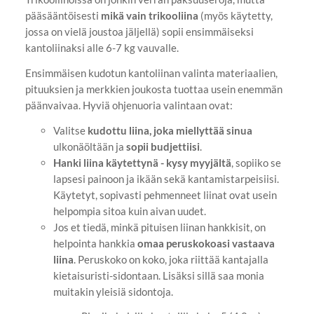
pääsääntöisesti
mikä vain trikooliina
(myös käytetty,
jossa on vielä joustoa jäljellä) sopii ensimmäiseksi
kantoliinaksi alle 6-7 kg vauvalle.
Ensimmäisen kudotun kantoliinan valinta materiaalien,
pituuksien ja merkkien joukosta tuottaa usein enemmän
päänvaivaa. Hyviä ohjenuoria valintaan ovat:
Valitse
kudottu
liina, joka miellyttää sinua
ulkonäöltään ja
sopii budjettiisi
.
Hanki liina käytettynä - kysy myyjältä
, sopiiko se
lapsesi painoon ja ikään sekä kantamistarpeisiisi.
Käytetyt, sopivasti pehmenneet liinat ovat usein
helpompia sitoa kuin aivan uudet.
Jos et tiedä, minkä pituisen liinan hankkisit, on
helpointa hankkia
omaa peruskokoasi vastaava
liina
. Peruskoko on koko, joka riittää kantajalla
kietaisuristi-sidontaan. Lisäksi sillä saa monia
muitakin yleisiä sidontoja.