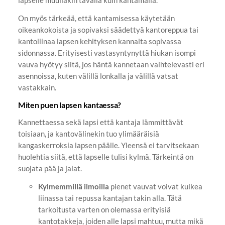
lapselle muullakin tavalla kuin kantamalla.
On myös tärkeää, että kantamisessa käytetään
oikeankokoista ja sopivaksi säädettyä kantoreppua tai
kantoliinaa lapsen kehityksen kannalta sopivassa
sidonnassa. Erityisesti vastasyntynyttä hiukan isompi
vauva hyötyy siitä, jos häntä kannetaan vaihtelevasti eri
asennoissa, kuten välillä lonkalla ja välillä vatsat
vastakkain.
Miten puen lapsen kantaessa?
Kannettaessa sekä lapsi että kantaja lämmittävät
toisiaan, ja kantovälinekin tuo ylimääräisiä
kangaskerroksia lapsen päälle. Yleensä ei tarvitsekaan
huolehtia siitä, että lapselle tulisi kylmä. Tärkeintä on
suojata pää ja jalat.
Kylmemmillä ilmoilla
pienet vauvat voivat kulkea
liinassa tai repussa kantajan takin alla. Tätä
tarkoitusta varten on olemassa erityisiä
kantotakkeja, joiden alle lapsi mahtuu, mutta mikä