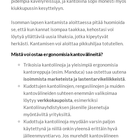
pidempiä kävelyreissuja, ja kantoliina sopii monesti myös
kiukkupussin kesyttelyyn.
Isomman lapsen kantamista aloittaessa pitää huomioida
se, että kun kannat isompaa taakkaa, kehostasi voi
löytyä yllättäviä uusia lihaksia, jotka kipeytyvät
herkästi. Kantamisen voi aloittaa pikkuhiljaa totutellen.
Mistä voi ostaa ergonomisia kantovälineitä?
Trikoisia kantoliinoja ja yleisimpiä ergonomisia
kantoreppuja (esim. Manduca) saa ostettua uutena
isoimmista marketeista ja lastentarvikeliikkeistä
.
Kudottujen kantoliinojen, rengasliinojen ja muiden
kantovälineiden suhteen enemmän valikoimaa
löytyy
verkkokaupoista
, esimerkiksi
Kantoliinayhdistyksen jäsenille jäsenetuja
myöntäviltä yrityksiltä.
Kudottuja kantoliinoja myydään varsin paljon
käytettynä ja niillä onkin yleensä erittäin hyvä
jälleenmyyntiarvo. Jos murehdit kantovälineen