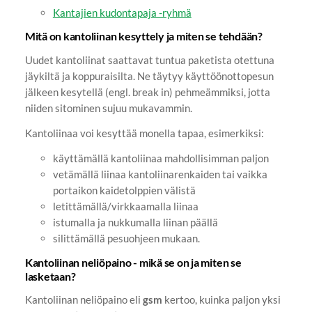
Kantajien kudontapaja -ryhmä
Mitä on kantoliinan kesyttely ja miten se tehdään?
Uudet kantoliinat saattavat tuntua paketista otettuna
jäykiltä ja koppuraisilta. Ne täytyy käyttöönottopesun
jälkeen kesytellä (engl. break in) pehmeämmiksi, jotta
niiden sitominen sujuu mukavammin.
Kantoliinaa voi kesyttää monella tapaa, esimerkiksi:
käyttämällä kantoliinaa mahdollisimman paljon
vetämällä liinaa kantoliinarenkaiden tai vaikka
portaikon kaidetolppien välistä
letittämällä/virkkaamalla liinaa
istumalla ja nukkumalla liinan päällä
silittämällä pesuohjeen mukaan.
Kantoliinan neliöpaino - mikä se on ja miten se
lasketaan?
Kantoliinan neliöpaino eli
gsm
kertoo, kuinka paljon yksi