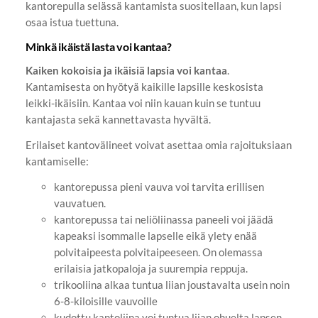
kantorepulla selässä kantamista suositellaan, kun lapsi
osaa istua tuettuna.
Minkä ikäistä lasta voi kantaa?
Kaiken kokoisia ja ikäisiä lapsia voi kantaa
.
Kantamisesta on hyötyä kaikille lapsille keskosista
leikki-ikäisiin. Kantaa voi niin kauan kuin se tuntuu
kantajasta sekä kannettavasta hyvältä.
Erilaiset kantovälineet voivat asettaa omia rajoituksiaan
kantamiselle:
kantorepussa pieni vauva voi tarvita erillisen
vauvatuen.
kantorepussa tai neliöliinassa paneeli voi jäädä
kapeaksi isommalle lapselle eikä ylety enää
polvitaipeesta polvitaipeeseen. On olemassa
erilaisia jatkopaloja ja suurempia reppuja.
trikooliina alkaa tuntua liian joustavalta usein noin
6-8-kiloisille vauvoille
kudottu kantoliina voi tuntua liian ohuelta lapsen