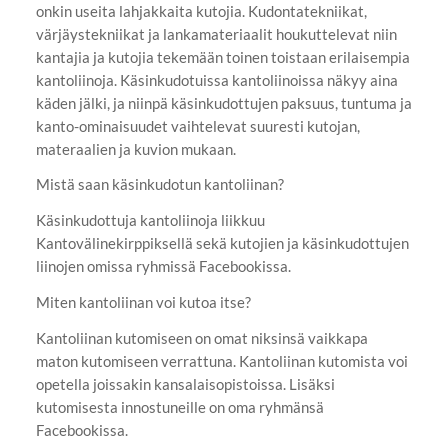
onkin useita lahjakkaita kutojia. Kudontatekniikat,
värjäystekniikat ja lankamateriaalit houkuttelevat niin
kantajia ja kutojia tekemään toinen toistaan erilaisempia
kantoliinoja. Käsinkudotuissa kantoliinoissa näkyy aina
käden jälki, ja niinpä käsinkudottujen paksuus, tuntuma ja
kanto-ominaisuudet vaihtelevat suuresti kutojan,
materaalien ja kuvion mukaan.
Mistä saan käsinkudotun kantoliinan?
Käsinkudottuja kantoliinoja liikkuu
Kantovälinekirppiksellä sekä kutojien ja käsinkudottujen
liinojen omissa ryhmissä Facebookissa.
Miten kantoliinan voi kutoa itse?
Kantoliinan kutomiseen on omat niksinsä vaikkapa
maton kutomiseen verrattuna. Kantoliinan kutomista voi
opetella joissakin kansalaisopistoissa. Lisäksi
kutomisesta innostuneille on oma ryhmänsä
Facebookissa.