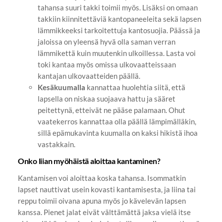
tahansa suuri takki toimii myös. Lisäksi on omaan
takkiin kiinnitettäviä kantopaneeleita sekä lapsen
lämmikkeeksi tarkoitettuja kantosuojia. Päässä ja
jaloissa on yleensä hyvä olla saman verran
lämmikettä kuin muutenkin ulkoillessa. Lasta voi
toki kantaa myös omissa ulkovaatteissaan
kantajan ulkovaatteiden päällä.
Kesäkuumalla
kannattaa huolehtia siitä, että
lapsella on niskaa suojaava hattu ja sääret
peitettynä, etteivät ne pääse palamaan. Ohut
vaatekerros kannattaa olla päällä lämpimälläkin,
sillä epämukavinta kuumalla on kaksi hikistä ihoa
vastakkain.
Onko liian myöhäistä aloittaa kantaminen?
Kantamisen voi aloittaa koska tahansa. Isommatkin
lapset nauttivat usein kovasti kantamisesta, ja liina tai
reppu toimii oivana apuna myös jo kävelevän lapsen
kanssa. Pienet jalat eivät välttämättä jaksa vielä itse