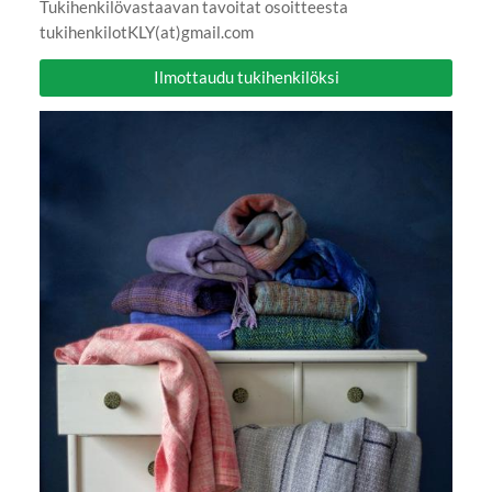
Tukihenkilövastaavan tavoitat osoitteesta
tukihenkilotKLY(at)gmail.com
Ilmottaudu tukihenkilöksi