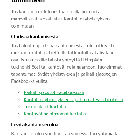
Jos kantaminen kiinnostaa, sinulla on monta
mahdollisuutta osallistua Kantoliinayhdistyksen
toimintaan.
Opi lisää kantamisesta
Jos haluat oppia lisää kantamisesta, tule rohkeasti
mukaan kantoliinatreffeille tai kantoliinakahvilaan,
osallistu kurssille tai ota yhteyttä lähimpään
tukihenkilöösi tai kantovälinelainaamoon. Tuoreimmat
tapahtumat löydät yhdistyksen ja paikallisjaostojen
Facebook-sivuilta.
Paikallisjaostot Facebookissa
Kantoliinayhdistyksen tapahtumat Facebookissa
Tukihenkilöt kartalla
Kantovälinelainaamot kartalla
Levitä kantamisen iloa
Kantamisen iloa voit levittää somessa tai ryhtymällä