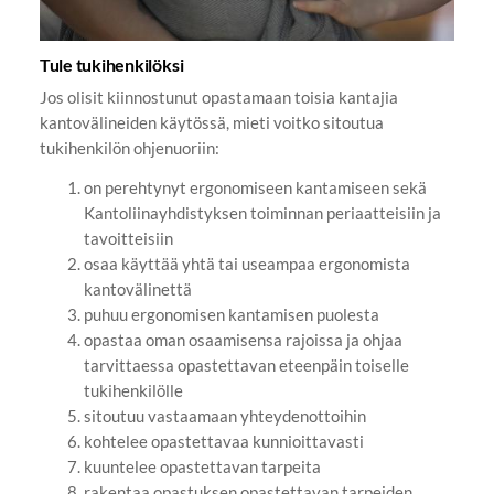
Tule tukihenkilöksi
Jos olisit kiinnostunut opastamaan toisia kantajia
kantovälineiden käytössä, mieti voitko sitoutua
tukihenkilön ohjenuoriin:
on perehtynyt ergonomiseen kantamiseen sekä
Kantoliinayhdistyksen toiminnan periaatteisiin ja
tavoitteisiin
osaa käyttää yhtä tai useampaa ergonomista
kantovälinettä
puhuu ergonomisen kantamisen puolesta
opastaa oman osaamisensa rajoissa ja ohjaa
tarvittaessa opastettavan eteenpäin toiselle
tukihenkilölle
sitoutuu vastaamaan yhteydenottoihin
kohtelee opastettavaa kunnioittavasti
kuuntelee opastettavan tarpeita
rakentaa opastuksen opastettavan tarpeiden