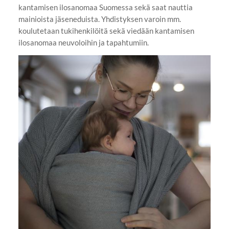
kantamisen ilosanomaa Suomessa sekä saat nauttia
mainioista jäseneduista. Yhdistyksen varoin mm.
koulutetaan tukihenkilöitä sekä viedään kantamisen
ilosanomaa neuvoloihin ja tapahtumiin.