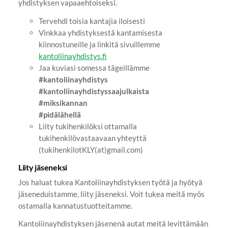
yhdistyksen vapaaehtoiseksi.
Tervehdi toisia kantajia iloisesti
Vinkkaa yhdistyksestä kantamisesta
kiinnostuneille ja linkitä sivuillemme
kantoliinayhdistys.fi
Jaa kuviasi somessa tägeillämme
#kantoliinayhdistys
#kantoliinayhdistyssaajulkaista
#miksikannan
#pidälähellä
Liity tukihenkilöksi ottamalla
tukihenkilövastaavaan yhteyttä
(tukihenkilotKLY(at)gmail.com)
Liity jäseneksi
Jos haluat tukea Kantoliinayhdistyksen työtä ja hyötyä
jäseneduistamme, liity jäseneksi. Voit tukea meitä myös
ostamalla kannatustuotteitamme.
Kantoliinayhdistyksen jäsenenä autat meitä levittämään