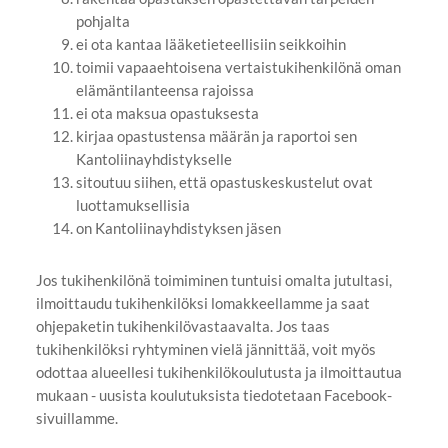
pohjalta
ei ota kantaa lääketieteellisiin seikkoihin
toimii vapaaehtoisena vertaistukihenkilönä oman
elämäntilanteensa rajoissa
ei ota maksua opastuksesta
kirjaa opastustensa määrän ja raportoi sen
Kantoliinayhdistykselle
sitoutuu siihen, että opastuskeskustelut ovat
luottamuksellisia
on Kantoliinayhdistyksen jäsen
Jos tukihenkilönä toimiminen tuntuisi omalta jutultasi,
ilmoittaudu tukihenkilöksi lomakkeellamme ja saat
ohjepaketin tukihenkilövastaavalta. Jos taas
tukihenkilöksi ryhtyminen vielä jännittää, voit myös
odottaa alueellesi tukihenkilökoulutusta ja ilmoittautua
mukaan - uusista koulutuksista tiedotetaan Facebook-
sivuillamme.