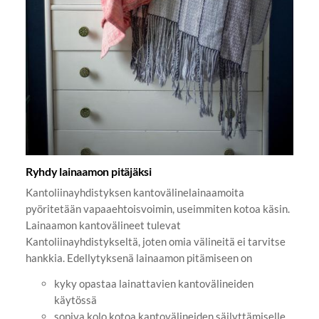
Ryhdy lainaamon pitäjäksi
Kantoliinayhdistyksen kantovälinelainaamoita
pyöritetään vapaaehtoisvoimin, useimmiten kotoa käsin.
Lainaamon kantovälineet tulevat
Kantoliinayhdistykseltä, joten omia välineitä ei tarvitse
hankkia. Edellytyksenä lainaamon pitämiseen on
kyky opastaa lainattavien kantovälineiden
käytössä
sopiva kolo kotoa kantovälineiden säilyttämiselle